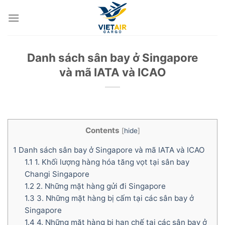
Skip
to
content
Danh sách sân bay ở Singapore
và mã IATA và ICAO
Contents
[
hide
]
1
Danh sách sân bay ở Singapore và mã IATA và ICAO
1.1
1. Khối lượng hàng hóa tăng vọt tại sân bay
Changi Singapore
1.2
2. Những mặt hàng gửi đi Singapore
1.3
3. Những mặt hàng bị cấm tại các sân bay ở
Singapore
1.4
4. Những mặt hàng bị hạn chế tại các sân bay ở