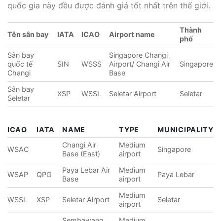
quốc gia này đều được đánh giá tốt nhất trên thế giới.
Thành
Tên sân bay
IATA
ICAO
Airport name
phố
Sân bay
Singapore Changi
quốc tế
SIN
WSSS
Airport/ Changi Air
Singapore
Changi
Base
Sân bay
XSP
WSSL
Seletar Airport
Seletar
Seletar
ICAO
IATA
NAME
TYPE
MUNICIPALITY
Changi Air
Medium
WSAC
Singapore
Base (East)
airport
Paya Lebar Air
Medium
WSAP
QPG
Paya Lebar
Base
airport
Medium
WSSL
XSP
Seletar Airport
Seletar
airport
Sembawang
Medium