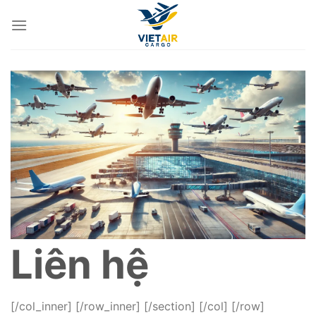
Skip
to
content
Liên hệ
[/col_inner] [/row_inner] [/section] [/col] [/row]