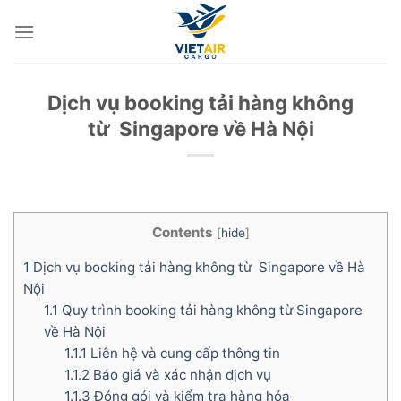
Skip
to
content
Dịch vụ booking tải hàng không
từ Singapore về Hà Nội
Contents
[
hide
]
1
Dịch vụ booking tải hàng không từ Singapore về Hà
Nội
1.1
Quy trình booking tải hàng không từ Singapore
về Hà Nội
1.1.1
Liên hệ và cung cấp thông tin
1.1.2
Báo giá và xác nhận dịch vụ
1.1.3
Đóng gói và kiểm tra hàng hóa