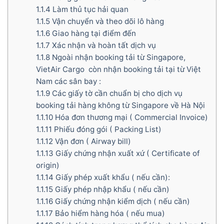
1.1.4
Làm thủ tục hải quan
1.1.5
Vận chuyển và theo dõi lô hàng
1.1.6
Giao hàng tại điểm đến
1.1.7
Xác nhận và hoàn tất dịch vụ
1.1.8
Ngoài nhận booking tải từ Singapore,
VietAir Cargo còn nhận booking tải tại từ Việt
Nam các sân bay :
1.1.9
Các giấy tờ cần chuẩn bị cho dịch vụ
booking tải hàng không từ Singapore về Hà Nội
1.1.10
Hóa đơn thương mại ( Commercial Invoice)
1.1.11
Phiếu đóng gói ( Packing List)
1.1.12
Vận đơn ( Airway bill)
1.1.13
Giấy chứng nhận xuất xứ ( Certificate of
origin)
1.1.14
Giấy phép xuất khẩu ( nếu cần):
1.1.15
Giấy phép nhập khẩu ( nếu cần)
1.1.16
Giấy chứng nhận kiểm dịch ( nếu cần)
1.1.17
Bảo hiểm hàng hóa ( nếu mua)