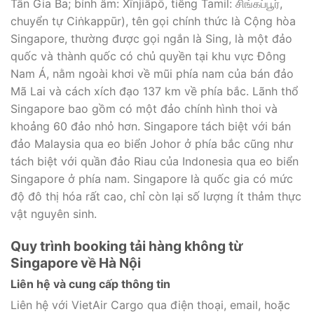
Tân Gia Ba; bính âm: Xīnjiāpō, tiếng Tamil: சிங்கப்பூர்,
chuyển tự Ciṅkappūr), tên gọi chính thức là Cộng hòa
Singapore, thường được gọi ngắn là Sing, là một đảo
quốc và thành quốc có chủ quyền tại khu vực Đông
Nam Á, nằm ngoài khơi về mũi phía nam của bán đảo
Mã Lai và cách xích đạo 137 km về phía bắc. Lãnh thổ
Singapore bao gồm có một đảo chính hình thoi và
khoảng 60 đảo nhỏ hơn. Singapore tách biệt với bán
đảo Malaysia qua eo biển Johor ở phía bắc cũng như
tách biệt với quần đảo Riau của Indonesia qua eo biển
Singapore ở phía nam. Singapore là quốc gia có mức
độ đô thị hóa rất cao, chỉ còn lại số lượng ít thảm thực
vật nguyên sinh.
Quy trình booking tải hàng không từ
Singapore về Hà Nội
Liên hệ và cung cấp thông tin
Liên hệ với VietAir Cargo qua điện thoại, email, hoặc