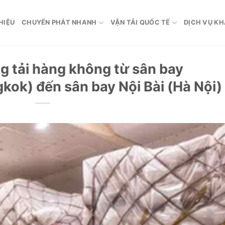
HIỆU
CHUYỂN PHÁT NHANH
VẬN TẢI QUỐC TẾ
DỊCH VỤ K
g tải hàng không từ sân bay
ok) đến sân bay Nội Bài (Hà Nội)