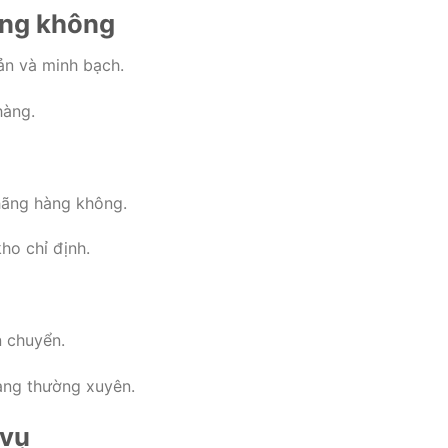
àng không
ản và minh bạch.
hàng.
 hãng hàng không.
ho chỉ định.
n chuyển.
àng thường xuyên.
 vụ