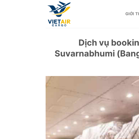
Skip
to
GIỚI T
content
Dịch vụ bookin
Suvarnabhumi (Bangk