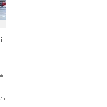
i
ok
à
bàn