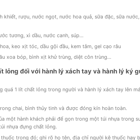
 khiết, rượu, nước ngọt, nước hoa quả, sữa đặc, sữa nước,
ớc tương, xì dầu, nước canh, súp…
a, keo xịt tóc, dầu gội đầu, kem tắm, gel cạo râu
dầu xoa bóp, bình xịt khử trùng, diệt côn trùng…
 lỏng đối với hành lý xách tay và hành lý ký g
quá 1 lít chất lỏng trong người và hành lý xách tay lên m
rong chai, bình thủy tinh và được đóng kín hoàn toàn.
của một hành khách phải để gọn trong một túi nhựa trong su
úi nhựa đựng chất lỏng.
huốc trong đó; ghi rõ họ tên, địa chỉ người kê thuốc hay 