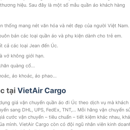
i thương hiệu. Sau đây là một số mẫu quần áo khách hàng
uyền thống mang nét văn hóa và nét đẹp của người Việt Nam.
uôn bán các loại quần áo và phụ kiện dành cho trẻ em.
t cả các loại Jean đến Úc.
và vớ không giới hạn.
 khăn quàng cổ…
khoác, áo khoác, áo phao…
c tại
VietAir Cargo
dụng giá vận chuyển quần áo đi Úc theo dịch vụ mà khách
huyển sang DHL, UPS, FedEx, TNT,… Mỗi hãng vận chuyển s
iá cước vận chuyển – tiêu chuẩn – tiết kiệm khác nhau, kh
của mình. VietAir Cargo còn có đội ngũ nhân viên kinh doan