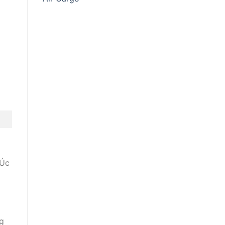
a
 Úc
g