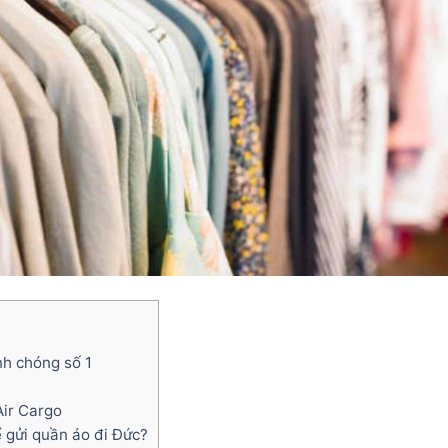
nh chóng số 1
Air Cargo
 gửi quần áo đi Đức?