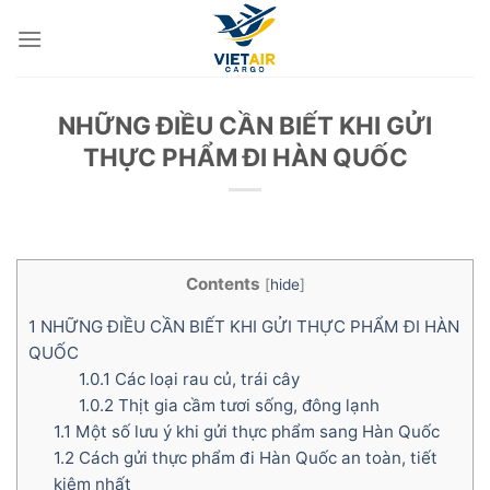
Skip
to
content
NHỮNG ĐIỀU CẦN BIẾT KHI GỬI
THỰC PHẨM ĐI HÀN QUỐC
Contents
[
hide
]
1
NHỮNG ĐIỀU CẦN BIẾT KHI GỬI THỰC PHẨM ĐI HÀN
QUỐC
1.0.1
Các loại rau củ, trái cây
1.0.2
Thịt gia cầm tươi sống, đông lạnh
1.1
Một số lưu ý khi gửi thực phẩm sang Hàn Quốc
1.2
Cách gửi thực phẩm đi Hàn Quốc an toàn, tiết
kiệm nhất