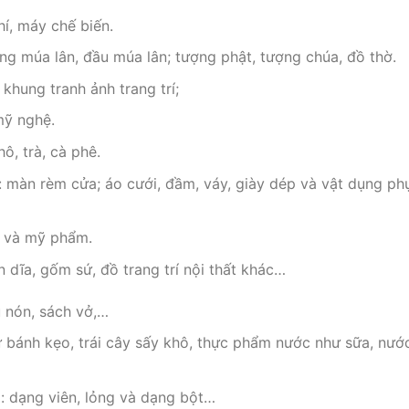
í, máy chế biến.
ng múa lân, đầu múa lân; tượng phật, tượng chúa, đồ thờ.
khung tranh ảnh trang trí;
mỹ nghệ.
ô, trà, cà phê.
: màn rèm cửa; áo cưới, đầm, váy, giày dép và vật dụng ph
m và mỹ phẩm.
 dĩa, gốm sứ, đồ trang trí nội thất khác…
 nón, sách vở,…
bánh kẹo, trái cây sấy khô, thực phẩm nước như sữa, nướ
 dạng viên, lỏng và dạng bột…