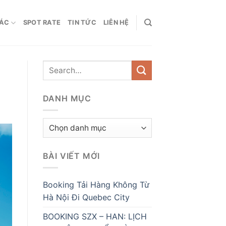
HÁC
SPOT RATE
TIN TỨC
LIÊN HỆ
DANH MỤC
Danh
mục
BÀI VIẾT MỚI
Booking Tải Hàng Không Từ
Hà Nội Đi Quebec City
BOOKING SZX – HAN: LỊCH