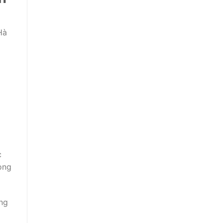
Hà
c
rong
ng