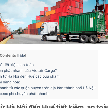
Contents
[
hide
]
 tiết kiệm, an toàn
ển phát nhanh của Vietair Cargo?
h từ Hà Nội đến Huế các bưu phẩm
i hàng hóa:
hanh từ các quận huyện trên địa bàn thành phố Hà Nội:
 cước phí chuyển phát nhanh:
ừ Hà Nội đến
Huế
tiết kiệm, an to