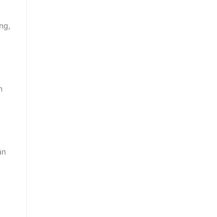
ng,
h
ận