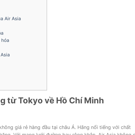
a Air Asia
óa
 hóa
 Asia
g từ Tokyo
v
ề Hồ Chí Minh
không giá rẻ hàng đầu tại châu Á. Hãng nổi tiếng với chất
chăng. Với mạng lưới đường bay rộng khắp, Air Asia không c